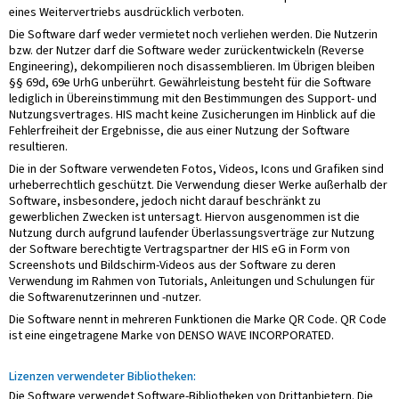
eines Weitervertriebs ausdrücklich verboten.
Die Software darf weder vermietet noch verliehen werden. Die Nutzerin
bzw. der Nutzer darf die Software weder zurückentwickeln (Reverse
Engineering), dekompilieren noch disassemblieren. Im Übrigen bleiben
§§ 69d, 69e UrhG unberührt. Gewährleistung besteht für die Software
lediglich in Übereinstimmung mit den Bestimmungen des Support- und
Nutzungsvertrages. HIS macht keine Zusicherungen im Hinblick auf die
Fehlerfreiheit der Ergebnisse, die aus einer Nutzung der Software
resultieren.
Die in der Software verwendeten Fotos, Videos, Icons und Grafiken sind
urheberrechtlich geschützt. Die Verwendung dieser Werke außerhalb der
Software, insbesondere, jedoch nicht darauf beschränkt zu
gewerblichen Zwecken ist untersagt. Hiervon ausgenommen ist die
Nutzung durch aufgrund laufender Überlassungsverträge zur Nutzung
der Software berechtigte Vertragspartner der HIS eG in Form von
Screenshots und Bildschirm-Videos aus der Software zu deren
Verwendung im Rahmen von Tutorials, Anleitungen und Schulungen für
die Softwarenutzerinnen und -nutzer.
Die Software nennt in mehreren Funktionen die Marke QR Code. QR Code
ist eine eingetragene Marke von DENSO WAVE INCORPORATED.
Lizenzen verwendeter Bibliotheken:
Die Software verwendet Software-Bibliotheken von Drittanbietern. Die