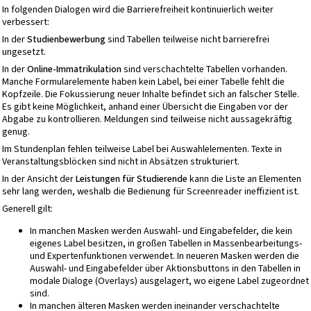
In folgenden Dialogen wird die Barrierefreiheit kontinuierlich weiter
verbessert:
In der
Studienbewerbung
sind Tabellen teilweise nicht barrierefrei
ungesetzt.
In der
Online-Immatrikulation
sind verschachtelte Tabellen vorhanden.
Manche Formularelemente haben kein Label, bei einer Tabelle fehlt die
Kopfzeile. Die Fokussierung neuer Inhalte befindet sich an falscher Stelle.
Es gibt keine Möglichkeit, anhand einer Übersicht die Eingaben vor der
Abgabe zu kontrollieren. Meldungen sind teilweise nicht aussagekräftig
genug.
Im Stundenplan fehlen teilweise Label bei Auswahlelementen. Texte in
Veranstaltungsblöcken sind nicht in Absätzen strukturiert.
In der Ansicht der
Leistungen für Studierende
kann die Liste an Elementen
sehr lang werden, weshalb die Bedienung für Screenreader ineffizient ist.
Generell gilt:
In manchen Masken werden Auswahl- und Eingabefelder, die kein
eigenes Label besitzen, in großen Tabellen in Massenbearbeitungs-
und Expertenfunktionen verwendet. In neueren Masken werden die
Auswahl- und Eingabefelder über Aktionsbuttons in den Tabellen in
modale Dialoge (Overlays) ausgelagert, wo eigene Label zugeordnet
sind.
In manchen älteren Masken werden ineinander verschachtelte